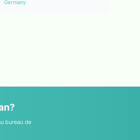
Germany
man?
au bureau de