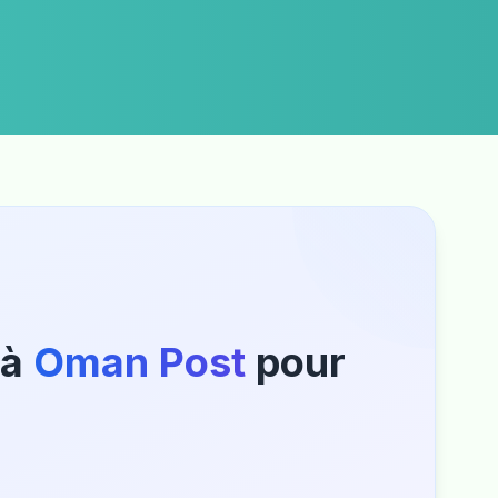
 à
Oman Post
pour