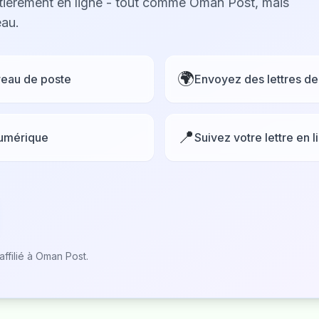
tièrement en ligne - tout comme Oman Post, mais
eau.
🌍
ureau de poste
Envoyez des lettres de
📍
numérique
Suivez votre lettre en 
ffilié à Oman Post.